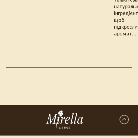
натуральн
інгредієнт
щоб
підкресл
аромат...