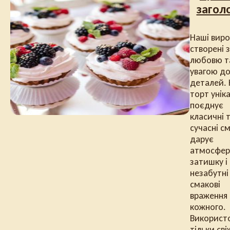
загол
Наші вир
створені з
любовю т
увагою д
деталей.
торт унік
поєднує
класичні 
сучасні с
дарує
атмосфер
затишку і
незабутні
смакові
враження
кожного.
Використ
тільки сві