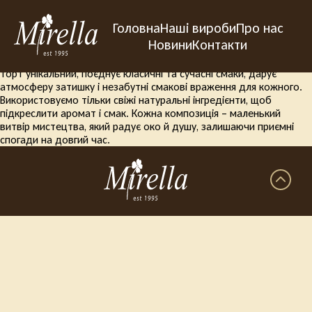
Заголовок
Головна
Наші вироби
Про нас
Приклад тексту
Приклад заголовку
Новини
Контакти
Наші вироби створені з любовю та увагою до деталей. Кожен
торт унікальний, поєднує класичні та сучасні смаки, дарує
атмосферу затишку і незабутні смакові враження для кожного.
Використовуємо тільки свіжі натуральні інгредієнти, щоб
підкреслити аромат і смак. Кожна композиція – маленький
витвір мистецтва, який радує око й душу, залишаючи приємні
спогади на довгий час.